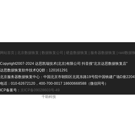
网站首页
|
北京数据恢复
|
数据恢复公司
|
硬盘数据恢复
|
服务器数据恢复
|
raid数据
Copyright2007-2024 达思凯瑞技术(北京)有限公司 抖音搜“北京达思数据恢复店”
达思数据恢复软件技术QQ群：120161291
北京服务器数据恢复中心：中国北京市朝阳区北苑东路19号院中国铁建广场D座2204
电话：010-62672120，400-700-0017 18600668588（微信同号）
ICP备案号：
京ICP备09028603号-49
ICP备案号： - 技术支持：
千助科技