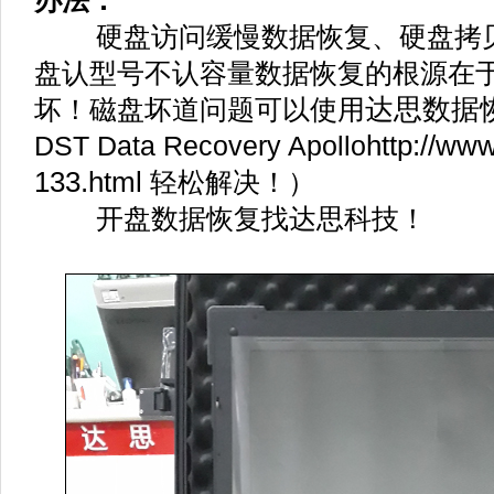
办法：
硬盘访问缓慢数据恢复、硬盘拷贝
盘认型号不认容量数据恢复的根源在
达思数据
坏！磁盘坏道问题可以使用
http://www
DST Data Recovery Apollo
133.html
轻松解决！）
开盘数据恢复找达思科技！