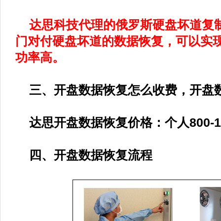
达思科技代理的俄罗斯硬盘坏道复
门对付硬盘坏道的数据恢复，可以实
功率高。
三、开盘数据恢复怎么收费，开盘
达思开盘数据恢复价格：个人800-1800
四、开盘数据恢复流程