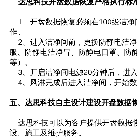
达思科技开盘数据恢复严格执行标
1、开盘数据恢复必须在100级洁净
作。
2、进入洁净间前，更换防静电洁净
服、防静电洁净冒、防静电口罩、防
等）。
3、开启洁净间电源20分钟后，进
4、风淋完成后进入洁净间，开始数
五、达思科技自主设计建设开盘数据
达思科技可以为客户提供开盘数据
设、施工及维护服务。