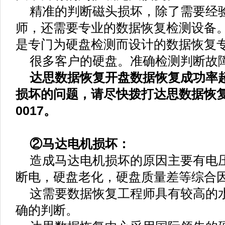
精准的判断磁头损坏，除了需要经
师，还需要专业的数据恢复检测设备
是专门为硬盘检测而设计的数据恢复
很多客户的硬盘。准确检测判断故
达思数据恢复开盘数据恢复成功率超
损坏的问题，请尽快拨打达思数据恢复专线
0017。
②马达电机损坏：
造成马达电机损坏的原因主要有电
断电，硬盘老化，硬盘质量差等综合
这需要数据恢复工程师具有较高的
确的判断。