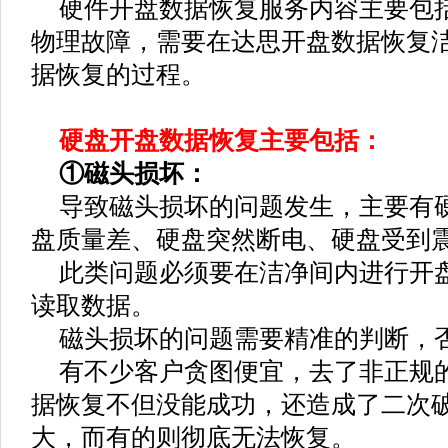
硬件开盘数据恢复服务内容主要包
物理故障，需要在达思开盘数据恢复
据恢复的过程。
硬盘开盘数据恢复主要包括：
①磁头损坏：
导致磁头损坏的问题发生，主要有
盘质量差、硬盘突然断电、硬盘受到
此类问题必须要在洁净间内进行开
读取数据。
磁头损坏的问题需要精准的判断，
有不少客户贪图便宜，去了非正规
据恢复不但没能成功，还造成了二次
大，而有的则彻底无法恢复。