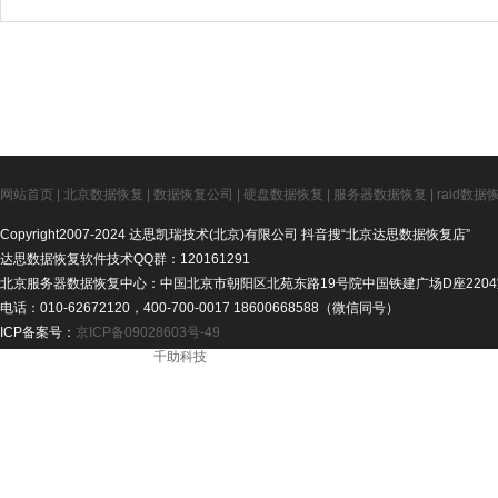
网站首页
|
北京数据恢复
|
数据恢复公司
|
硬盘数据恢复
|
服务器数据恢复
|
raid数据
Copyright2007-2024 达思凯瑞技术(北京)有限公司 抖音搜“北京达思数据恢复店”
达思数据恢复软件技术QQ群：120161291
北京服务器数据恢复中心：中国北京市朝阳区北苑东路19号院中国铁建广场D座2204
电话：010-62672120，400-700-0017 18600668588（微信同号）
ICP备案号：
京ICP备09028603号-49
ICP备案号： - 技术支持：
千助科技