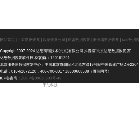
网站首页
|
北京数据恢复
|
数据恢复公司
|
硬盘数据恢复
|
服务器数据恢复
|
raid数据
Copyright2007-2024 达思凯瑞技术(北京)有限公司 抖音搜“北京达思数据恢复店”
达思数据恢复软件技术QQ群：120161291
北京服务器数据恢复中心：中国北京市朝阳区北苑东路19号院中国铁建广场D座2204
电话：010-62672120，400-700-0017 18600668588（微信同号）
ICP备案号：
京ICP备09028603号-49
ICP备案号： - 技术支持：
千助科技