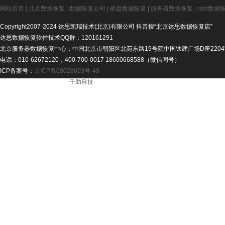
网站首页
|
北京数据恢复
|
数据恢复公司
|
硬盘数据恢复
|
服务器数据恢复
|
raid数据
Copyright2007-2024 达思凯瑞技术(北京)有限公司 抖音搜“北京达思数据恢复店”
达思数据恢复软件技术QQ群：120161291
北京服务器数据恢复中心：中国北京市朝阳区北苑东路19号院中国铁建广场D座2204
电话：010-62672120，400-700-0017 18600668588（微信同号）
ICP备案号：
京ICP备09028603号-49
ICP备案号： - 技术支持：
千助科技